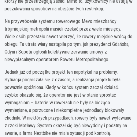
którzy nie przestrzegają zasad. Mimo to, użytkownicy nie ustają w
poszukiwaniu sposobów na obejście tych restrykcji.
Na przywrócenie systemu rowerowego Mevo mieszkańcy
trójmiejskiej metropolii musieli czekać przez wiele miesięcy.
Wiele osób przestało nawet wierzyć, że rowery miejskie wrócą do
obiegu. Ta utrata wiary nastąpiła po tym, jak prezydenci Gdańska,
Gdyni i Sopotu ogłosili kolektywne zerwanie umowy z
niewypłacalnym operatorem Roweru Metropolitalnego.
Jednak już od początku projekt ten napotykał na problemy.
Sytuacja pogarszała się z czasem, a realizacja projektu była
poważnie opóźniona. Kiedy w końcu system zaczął działać,
szybko okazało się, że operator nie jest w stanie sprostać
wymaganiom – baterie w rowerach nie były na bieżąco
wymieniane, a porzucone i niekompletne jednoślady blokowały
chodniki. W niektórych przypadkach, rowery były nawet wyławiane
z rzeki Motławy. System okazał się być niewydolny i podatny na
awarie, a firma Nextbike nie miała sytuacji pod kontrolą.