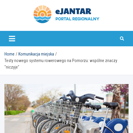
Skip
to
content
ejantar.pl
Home
Komunikacja miejska
Testy nowego systemu rowerowego na Pomorzu: wspólne znaczy
"niczyje"