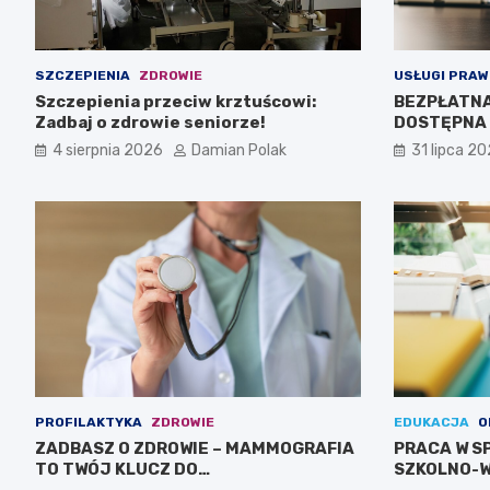
SZCZEPIENIA
ZDROWIE
USŁUGI PRAW
Szczepienia przeciw krztuścowi:
BEZPŁATN
Zadbaj o zdrowie seniorze!
DOSTĘPNA 
4 sierpnia 2026
Damian Polak
31 lipca 2
PROFILAKTYKA
ZDROWIE
EDUKACJA
O
ZADBASZ O ZDROWIE – MAMMOGRAFIA
PRACA W S
TO TWÓJ KLUCZ DO
SZKOLNO-
BEZPIECZEŃSTWA!
CIEBIE!