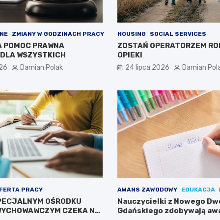
NE
ZMIANY W GODZINACH PRACY
HOUSING
SOCIAL SERVICES
A POMOC PRAWNA
ZOSTAŃ OPERATORZEM RO
DLA WSZYSTKICH
OPIEKI
026
Damian Polak
24 lipca 2026
Damian Pol
FERTA PRACY
AWANS ZAWODOWY
EDUKACJA
PECJALNYM OŚRODKU
Nauczycielki z Nowego Dw
WYCHOWAWCZYM CZEKA NA
Gdańskiego zdobywają aw
zawodowy