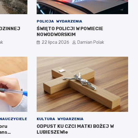
POLICJA
WYDARZENIA
DZINNEJ
ŚWIĘTO POLICJI W POWIECIE
NOWODWORSKIM
ak
22 lipca 2026
Damian Polak
NAUCZYCIELE
KULTURA
WYDARZENIA
oru
ODPUST KU CZCI MATKI BOŻEJ W
ans
LUBIESZEWIe