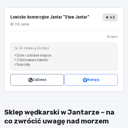
Łowisko komercyjne Jantar "Staw Jantar"
★ 4.5
82-103 Jantar
65 opinii
ZA CO CHWALĄ KLIENCI
Ciche i ustronne miejsce
Zróżnicowane łowisko
Duże ryby
Zadzwoń
Nawiguj
Sklep wędkarski w Jantarze – na
co zwrócić uwagę nad morzem