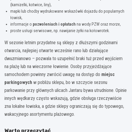
(kamizelki, kotwice, liny),
mapki lub choćby wydrukowane wskazówki dojazdu do popularnych
łowisk,
informacje o
pozwoleniach i opłatach
na wody PZW oraz morze,
proste usługi serwisowe, np. nawijanie żyłki na kołowrotek.
W sezonie letnim przydatne są sklepy z dłuższymi godzinami
otwarcia, najlepiej otwarte wcześnie rano lub działające
dwuzmianowo – pozwala to uzupełnić braki tuż przed wyjściem
na plażę lub na wieczorne łowienie. Osoby przyjeżdżające
samochodem powinny zwrócić uwagę na dostęp do
miejsc
parkingowych
w pobliżu sklepu, bo w szczycie sezonu
parkowanie przy głównych ulicach Jantaru bywa utrudnione. Opinie
innych wędkarzy często wskazują, gdzie obsługa rzeczywiście
zna lokalne łowiska, a gdzie sklepy ograniczają się do typowego,
wakacyjnego asortymentu plażowego.
Warto przeczytać