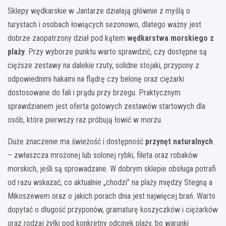
Sklepy wędkarskie w Jantarze działają głównie z myślą o
turystach i osobach łowiących sezonowo, dlatego ważny jest
dobrze zaopatrzony dział pod kątem
wędkarstwa morskiego z
plaży
. Przy wyborze punktu warto sprawdzić, czy dostępne są
cięższe zestawy na dalekie rzuty, solidne stojaki, przypony z
odpowiednimi hakami na flądrę czy belonę oraz ciężarki
dostosowane do fali i prądu przy brzegu. Praktycznym
sprawdzianem jest oferta gotowych zestawów startowych dla
osób, które pierwszy raz próbują łowić w morzu.
Duże znaczenie ma świeżość i dostępność
przynęt naturalnych
– zwłaszcza mrożonej lub solonej rybki, fileta oraz robaków
morskich, jeśli są sprowadzane. W dobrym sklepie obsługa potrafi
od razu wskazać, co aktualnie „chodzi” na plaży między Stegną a
Mikoszewem oraz o jakich porach dnia jest najwięcej brań. Warto
dopytać o długość przyponów, gramaturę koszyczków i ciężarków
oraz rodzaj żyłki pod konkretny odcinek plaży, bo warunki