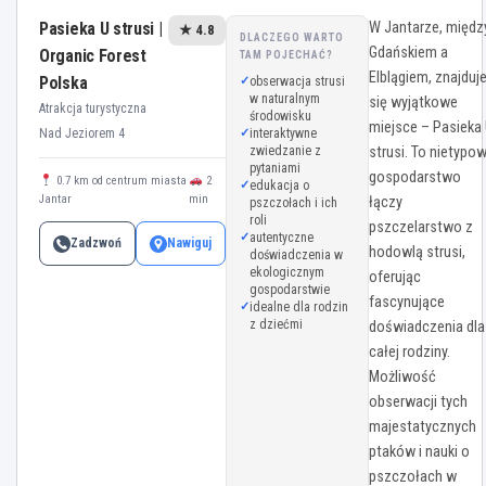
Pasieka U strusi |
W Jantarze, międz
★ 4.8
DLACZEGO WARTO
Gdańskiem a
Organic Forest
TAM POJECHAĆ?
Elblągiem, znajduj
Polska
obserwacja strusi
w naturalnym
się wyjątkowe
Atrakcja turystyczna
środowisku
miejsce – Pasieka
Nad Jeziorem 4
interaktywne
zwiedzanie z
strusi. To nietypo
pytaniami
gospodarstwo
0.7 km od centrum miasta
2
edukacja o
Jantar
min
łączy
pszczołach i ich
roli
pszczelarstwo z
autentyczne
Zadzwoń
Nawiguj
hodowlą strusi,
doświadczenia w
ekologicznym
oferując
gospodarstwie
fascynujące
idealne dla rodzin
z dziećmi
doświadczenia dla
całej rodziny.
Możliwość
obserwacji tych
majestatycznych
ptaków i nauki o
pszczołach w