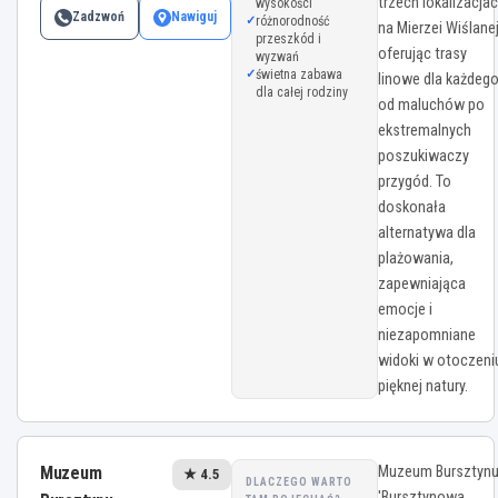
trzech lokalizacja
wysokości
Zadzwoń
Nawiguj
różnorodność
na Mierzei Wiślanej
przeszkód i
oferując trasy
wyzwań
świetna zabawa
linowe dla każdego
dla całej rodziny
od maluchów po
ekstremalnych
poszukiwaczy
przygód. To
doskonała
alternatywa dla
plażowania,
zapewniająca
emocje i
niezapomniane
widoki w otoczeni
pięknej natury.
Muzeum
Muzeum Bursztyn
★ 4.5
DLACZEGO WARTO
'Bursztynowa