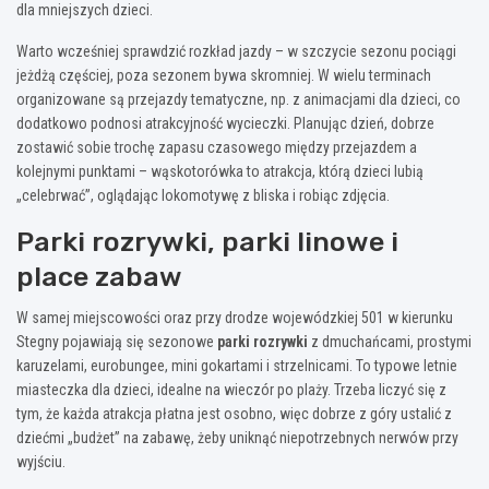
dla mniejszych dzieci.
Warto wcześniej sprawdzić rozkład jazdy – w szczycie sezonu pociągi
jeżdżą częściej, poza sezonem bywa skromniej. W wielu terminach
organizowane są przejazdy tematyczne, np. z animacjami dla dzieci, co
dodatkowo podnosi atrakcyjność wycieczki. Planując dzień, dobrze
zostawić sobie trochę zapasu czasowego między przejazdem a
kolejnymi punktami – wąskotorówka to atrakcja, którą dzieci lubią
„celebrwać”, oglądając lokomotywę z bliska i robiąc zdjęcia.
Parki rozrywki, parki linowe i
place zabaw
W samej miejscowości oraz przy drodze wojewódzkiej 501 w kierunku
Stegny pojawiają się sezonowe
parki rozrywki
z dmuchańcami, prostymi
karuzelami, eurobungee, mini gokartami i strzelnicami. To typowe letnie
miasteczka dla dzieci, idealne na wieczór po plaży. Trzeba liczyć się z
tym, że każda atrakcja płatna jest osobno, więc dobrze z góry ustalić z
dziećmi „budżet” na zabawę, żeby uniknąć niepotrzebnych nerwów przy
wyjściu.