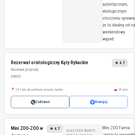
autentycznym,
ekologicznym
otoczeniu sprawia
że to idealny cel n
weekendowy
wypad.
Rezerwat ornitologiczny Kąty Rybackie
★ 4.7
Rezerwat przyrody
DW501
13.1 km od centrum miasta Jantar
25 min
Zadzwoń
Nawiguj
Mini ZOO-ZOO w
Mini ZOO Farma
★ 4.7
DLACZEGO WARTO
Jantar to niezwykł