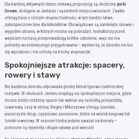
Dla bardziej aktywnych dzieci ciekawą propozycją są okoliczne
parki
linowe
, dostępne w Jantarze i sąsiednich miejscowościach. Zwykle
oferują trasy o różnym stopniu trudności, w tym bardzo łatwe,
zabezpieczone linie dla kilkulatków. Obowiązkowe są zamknięte obuwie i
wygodne ubrania, w których można się pobrudzić. Instruktorzy przed
wejściem na trasę przeprowadzają krótkie szkolenie, więc nie ma
potrzeby wcześniejszego przygotowania – wystarczy, że dziecko nie boi
się wysokości i ma ochotę na trochę wspinaczki.
Spokojniejsze atrakcje: spacery,
rowery i stawy
Nie każdemu dziecku odpowiada głośny klimat typowo nadmorskiej
rozrywki. W okolicach Jantaru znajdują się spokojniejsze miejsca, gdzie
można zrobić rodzinny spacer lub wybrać się na krótką przejażdżkę
rowerową. Lasy w stronę Stegny i Mikoszewa oferują szerokie,
piaszczyste drogi, częściowo zacienione, dobre na wózek biegowy lub
fotelik rowerowy. W sezonie trzeba jedynie uważać na komary –
pomocne są repelenty i długie rękawy pod wieczór.