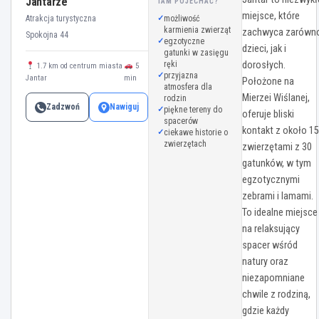
Jantarze
TAM POJECHAĆ?
miejsce, które
Atrakcja turystyczna
możliwość
karmienia zwierząt
zachwyca zarówn
Spokojna 44
egzotyczne
dzieci, jak i
gatunki w zasięgu
ręki
dorosłych.
1.7 km od centrum miasta
5
przyjazna
Jantar
min
Położone na
atmosfera dla
Mierzei Wiślanej,
rodzin
Zadzwoń
Nawiguj
piękne tereny do
oferuje bliski
spacerów
kontakt z około 1
ciekawe historie o
zwierzętach
zwierzętami z 30
gatunków, w tym
egzotycznymi
zebrami i lamami.
To idealne miejsce
na relaksujący
spacer wśród
natury oraz
niezapomniane
chwile z rodziną,
gdzie każdy