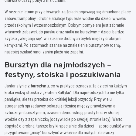
ułatwia dłuższy pobyt z maluchami.
W sezonie letnim przy głównych zejściach pojawiają się dmuchane place
zabaw, trampoliny i drobne atrakcje typu kule wodne dla dzieci w wieku
przedszkolnym i wczesnoszkolnym. Dobrym pomysłem jest zabranie
własnych zabawek do piasku oraz siatki na bursztyny – dzieci bardzo
szybko „wkręcają się” w szukanie drobnych bryłek między drobnymi
kamykami. Po sztormach szanse na znalezienie bursztynów rosną,
najlepiej szukać rano, zanim plaża się zapełni.
Bursztyn dla najmłodszych –
festyny, stoiska i poszukiwania
Jantar słynie z
bursztynu
, co w praktyce oznacza, że dzieci na każdym
kroku widzą stoiska z „złotem Bałtyku”. Dla najmłodszych to nie tylko
pamiątka, ale też pretekst do krótkiej lekcji przyrody. Przy wielu
straganach sprzedawcy pokazują różnicę między prawdziwym a
sztucznym bursztynem, czasem demonstrują prosty test w słonej
wodzie czy z zapalniczką (oczywiście po swojej stronie lady). Warto
dopytać o drobne, tańsze bryłki specjalnie dla dzieci – sporo punktów ma
przygotowane „mixy” bursztynów właśnie dla małych zbieraczy.