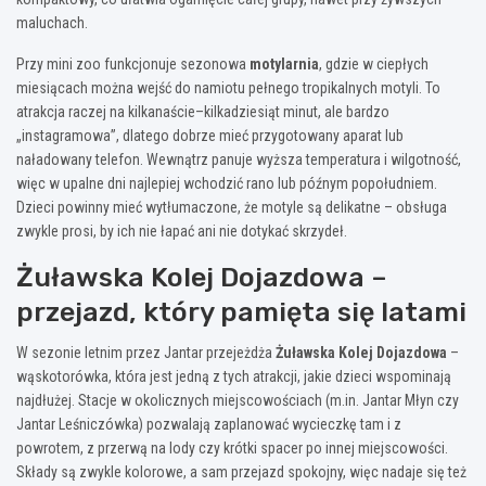
maluchach.
Przy mini zoo funkcjonuje sezonowa
motylarnia
, gdzie w ciepłych
miesiącach można wejść do namiotu pełnego tropikalnych motyli. To
atrakcja raczej na kilkanaście–kilkadziesiąt minut, ale bardzo
„instagramowa”, dlatego dobrze mieć przygotowany aparat lub
naładowany telefon. Wewnątrz panuje wyższa temperatura i wilgotność,
więc w upalne dni najlepiej wchodzić rano lub późnym popołudniem.
Dzieci powinny mieć wytłumaczone, że motyle są delikatne – obsługa
zwykle prosi, by ich nie łapać ani nie dotykać skrzydeł.
Żuławska Kolej Dojazdowa –
przejazd, który pamięta się latami
W sezonie letnim przez Jantar przejeżdża
Żuławska Kolej Dojazdowa
–
wąskotorówka, która jest jedną z tych atrakcji, jakie dzieci wspominają
najdłużej. Stacje w okolicznych miejscowościach (m.in. Jantar Młyn czy
Jantar Leśniczówka) pozwalają zaplanować wycieczkę tam i z
powrotem, z przerwą na lody czy krótki spacer po innej miejscowości.
Składy są zwykle kolorowe, a sam przejazd spokojny, więc nadaje się też