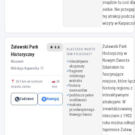
znajdzie tu coś dla
siebie. Nie przegap
tej atrakcji podcza
wizyty w Karpaczu
Żuławski Park
Żuławski Park
★ 4.6
DLACZEGO WARTO
Historyczny w
Historyczny
TAM POJECHAĆ?
Nowym Dworze
Muzeum
interaktywne
eksponaty
Gdańskim to
Mikołaja Kopernika 17
fragment
fascynujące
ostatniego
wiatraka
miejsce, które łąc
20.3 km od centrum
24
historia
miasta Jantar
min
historię regionu z
mennonitów
interaktywnymi
poddasze pełne
Zadzwoń
Nawiguj
osobliwości
atrakcjami. W
makieta
zrewitalizowanej
przedwojennego
Nowego Dworu
mleczarni z 1902
roku można odkryć
tajemnice Żuław,