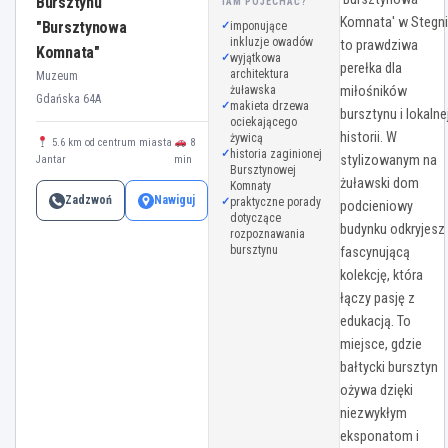
Bursztynu
TAM POJECHAĆ?
Komnata' w Stegn
"Bursztynowa
imponujące
inkluzje owadów
to prawdziwa
Komnata"
wyjątkowa
perełka dla
architektura
Muzeum
żuławska
miłośników
Gdańska 64A
makieta drzewa
bursztynu i lokalne
ociekającego
historii. W
żywicą
5.6 km od centrum miasta
8
historia zaginionej
stylizowanym na
Jantar
min
Bursztynowej
żuławski dom
Komnaty
Zadzwoń
Nawiguj
praktyczne porady
podcieniowy
dotyczące
budynku odkryjesz
rozpoznawania
bursztynu
fascynującą
kolekcję, która
łączy pasję z
edukacją. To
miejsce, gdzie
bałtycki bursztyn
ożywa dzięki
niezwykłym
eksponatom i