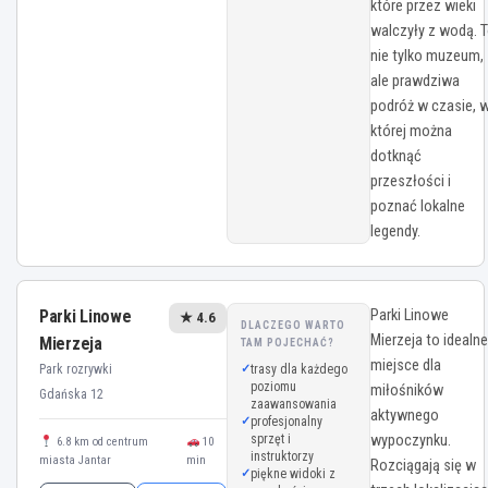
które przez wieki
walczyły z wodą. 
nie tylko muzeum,
ale prawdziwa
podróż w czasie, 
której można
dotknąć
przeszłości i
poznać lokalne
legendy.
Parki Linowe
Parki Linowe
★ 4.6
DLACZEGO WARTO
Mierzeja to idealne
Mierzeja
TAM POJECHAĆ?
miejsce dla
Park rozrywki
trasy dla każdego
poziomu
miłośników
Gdańska 12
zaawansowania
aktywnego
profesjonalny
sprzęt i
wypoczynku.
6.8 km od centrum
10
instruktorzy
miasta Jantar
min
Rozciągają się w
piękne widoki z