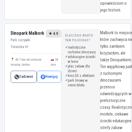
opowieściom o
jego historii.
Dinopark Malbork
Malbork to miejsce
★ 4.5
DLACZEGO WARTO
które zachwyca ni
Park rozrywki
TAM POJECHAĆ?
tylko zamkiem
Toruńska 61
realistyczne
ruchome dinozaury
krzyżackim, ale
edukacyjne ścieżki
także Dinoparkiem.
45.7 km od centrum
54
w lesie
miasta Jantar
min
plac zabaw dla
Ten wyjątkowy par
dzieci
z ruchomymi
kino 5D z efektami
Zadzwoń
Nawiguj
dinozaurami
park linowy w
cenie biletu
przenosi
odwiedzających w
prehistoryczne
czasy. Realistyczn
modele, ciekawe
ścieżki edukacyjne 
strefy zabaw