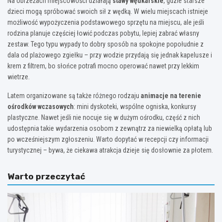
Na obrzeżach miejscowości działają
stawy wędkarskie
, gdzie starsze
dzieci mogą spróbować swoich sił z wędką. W wielu miejscach istnieje
możliwość wypożyczenia podstawowego sprzętu na miejscu, ale jeśli
rodzina planuje częściej łowić podczas pobytu, lepiej zabrać własny
zestaw. Tego typu wypady to dobry sposób na spokojne popołudnie z
dala od plażowego zgiełku – przy wodzie przydają się jednak kapelusze i
krem z filtrem, bo słońce potrafi mocno operować nawet przy lekkim
wietrze.
Latem organizowane są także różnego rodzaju
animacje na terenie
ośrodków wczasowych
: mini dyskoteki, wspólne ogniska, konkursy
plastyczne. Nawet jeśli nie nocuje się w dużym ośrodku, część z nich
udostępnia takie wydarzenia osobom z zewnątrz za niewielką opłatą lub
po wcześniejszym zgłoszeniu. Warto dopytać w recepcji czy informacji
turystycznej – bywa, że ciekawa atrakcja dzieje się dosłownie za płotem.
Warto przeczytać