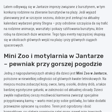
Latem odbywają się w Jantarze imprezy związane z bursztynem, w tym
konkursy rodzinne na zbieranie bursztynów na plaży. Jeśli wyjazd
planowany jest w szczycie sezonu, dobrze jest zerknąć na aktualny
kalendarz wydarzeń gminy Stegna – przy odrobinie szczęścia da się trafić
na rodzinne animacje, warsztaty i pokazy szlifowania bursztynu, które
robią na dzieciach duże wrażenie. Tego typu eventy najczęściej skupiają
się w okolicach głównych wejść na plażę i przy głównych ciągach
spacerowych.
Mini Zoo i motylarnia w Jantarze
– pewniak przy gorszej pogodzie
Jedną z najpopularniejszych atrakcji dla dzieci jest
Mini Zoo w Jantarze
,
położone w niewielkiej odległości od głównych kwater letniskowych. Na
miejscu można zobaczyć kozy, owce, lamy, osiołki, drobny drób, a także
bardziej egzotyczne gatunki, w zależności od aktualnej obsady. Dzieci
zwykle najbardziej cieszy możliwość karmienia zwierząt specjalnie
przygotowaną karmą – warto mieć przy sobie gotówkę, bo takie dodatki
przeważnie opłacane są osobno. Teren jest ogrodzony i dość
kompaktowy, co ułatwia ogarnięcie całej grupy, nawet przy żywszych