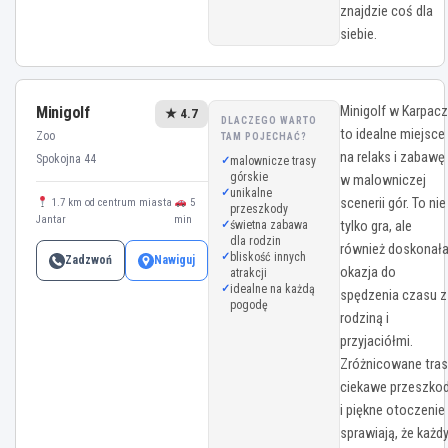
znajdzie coś dla
siebie.
Minigolf
Minigolf w Karpac
★ 4.7
DLACZEGO WARTO
to idealne miejsce
Zoo
TAM POJECHAĆ?
na relaks i zabawę
Spokojna 44
malownicze trasy
górskie
w malowniczej
unikalne
scenerii gór. To nie
1.7 km od centrum miasta
5
przeszkody
Jantar
min
świetna zabawa
tylko gra, ale
dla rodzin
również doskonał
bliskość innych
Zadzwoń
Nawiguj
okazja do
atrakcji
idealne na każdą
spędzenia czasu z
pogodę
rodziną i
przyjaciółmi.
Zróżnicowane tras
ciekawe przeszko
i piękne otoczenie
sprawiają, że każd