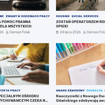
NE
ZMIANY W GODZINACH PRACY
HOUSING
SOCIAL SERVICES
A POMOC PRAWNA
ZOSTAŃ OPERATORZEM RO
DLA WSZYSTKICH
OPIEKI
026
Damian Polak
24 lipca 2026
Damian Pol
FERTA PRACY
AWANS ZAWODOWY
EDUKACJA
PECJALNYM OŚRODKU
Nauczycielki z Nowego Dw
WYCHOWAWCZYM CZEKA NA
Gdańskiego zdobywają aw
zawodowy