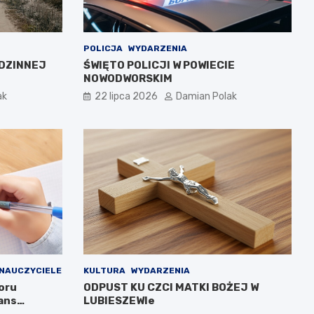
POLICJA
WYDARZENIA
DZINNEJ
ŚWIĘTO POLICJI W POWIECIE
NOWODWORSKIM
ak
22 lipca 2026
Damian Polak
NAUCZYCIELE
KULTURA
WYDARZENIA
oru
ODPUST KU CZCI MATKI BOŻEJ W
ans
LUBIESZEWIe