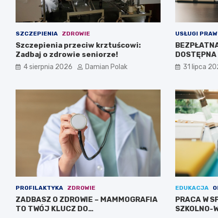
SZCZEPIENIA
ZDROWIE
USŁUGI PRAW
Szczepienia przeciw krztuścowi:
BEZPŁATN
Zadbaj o zdrowie seniorze!
DOSTĘPNA 
4 sierpnia 2026
Damian Polak
31 lipca 2
PROFILAKTYKA
ZDROWIE
EDUKACJA
O
ZADBASZ O ZDROWIE – MAMMOGRAFIA
PRACA W S
TO TWÓJ KLUCZ DO
SZKOLNO-
BEZPIECZEŃSTWA!
CIEBIE!