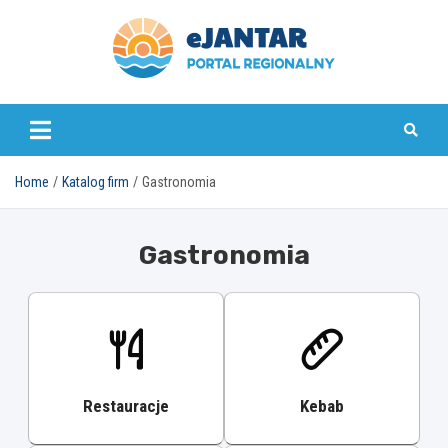
Skip
to
content
ejantar.pl
Home
Katalog firm
Gastronomia
Gastronomia
Restauracje
Kebab