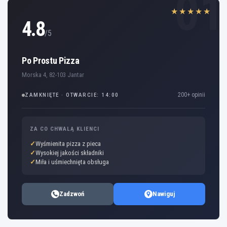
01
★★★★★
4.8
/5
Po Prostu Pizza
Morska 4, 82-103 Jantar
200+ opinii
ZAMKNIĘTE · OTWARCIE: 14:00
ZA CO CHWALĄ KLIENCI
Wyśmienita pizza z pieca
Wysokiej jakości składniki
Miła i uśmiechnięta obsługa
Zadzwoń
Nawiguj