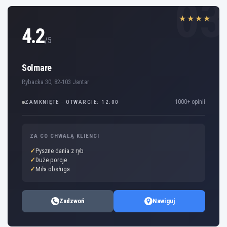
03
★★★★
4.2
/5
Solmare
Rybacka 30, 82-103 Jantar
1000+ opinii
ZAMKNIĘTE · OTWARCIE: 12:00
ZA CO CHWALĄ KLIENCI
Pyszne dania z ryb
Duże porcje
Miła obsługa
Zadzwoń
Nawiguj