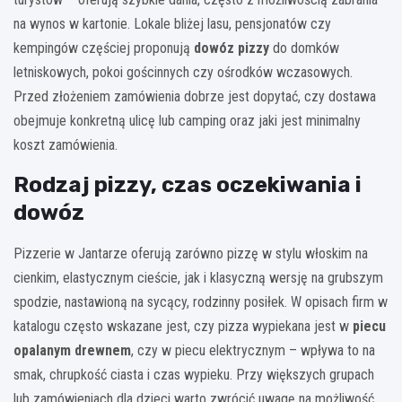
na wynos w kartonie. Lokale bliżej lasu, pensjonatów czy
kempingów częściej proponują
dowóz pizzy
do domków
letniskowych, pokoi gościnnych czy ośrodków wczasowych.
Przed złożeniem zamówienia dobrze jest dopytać, czy dostawa
obejmuje konkretną ulicę lub camping oraz jaki jest minimalny
koszt zamówienia.
Rodzaj pizzy, czas oczekiwania i
dowóz
Pizzerie w Jantarze oferują zarówno pizzę w stylu włoskim na
cienkim, elastycznym cieście, jak i klasyczną wersję na grubszym
spodzie, nastawioną na sycący, rodzinny posiłek. W opisach firm w
katalogu często wskazane jest, czy pizza wypiekana jest w
piecu
opalanym drewnem
, czy w piecu elektrycznym – wpływa to na
smak, chrupkość ciasta i czas wypieku. Przy większych grupach
lub zamówieniach dla dzieci warto zwrócić uwagę na możliwość