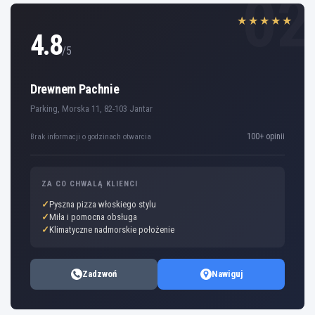
02
★★★★★
4.8
/5
Drewnem Pachnie
Parking, Morska 11, 82-103 Jantar
100+ opinii
Brak informacji o godzinach otwarcia
ZA CO CHWALĄ KLIENCI
Pyszna pizza włoskiego stylu
Miła i pomocna obsługa
Klimatyczne nadmorskie położenie
Zadzwoń
Nawiguj