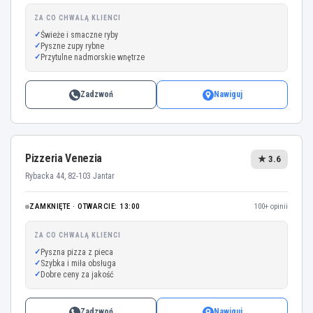
ZA CO CHWALĄ KLIENCI
Świeże i smaczne ryby
Pyszne zupy rybne
Przytulne nadmorskie wnętrze
Zadzwoń
Nawiguj
Pizzeria Venezia
★ 3.6
Rybacka 44, 82-103 Jantar
ZAMKNIĘTE · OTWARCIE: 13:00
100+ opinii
ZA CO CHWALĄ KLIENCI
Pyszna pizza z pieca
Szybka i miła obsługa
Dobre ceny za jakość
Zadzwoń
Nawiguj