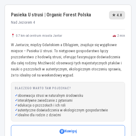
Pasieka U strusi | Organic Forest Polska
★ 4.8
Nad Jeziorem 4
0.7 km od centrum miasta Jantar
2 min
W Jantarze, między Gdańskiem a Elblągiem, znajduje się wyjątkowe
miejsce – Pasieka U strusi. To nietypowe gospodarstwo łączy
pszczelarstwo z hodowlą strusi, oferując fascynujące doświadczenia
dla całej rodziny. Możliwość obserwacji tych majestatycznych ptaków i
nauki o pszczołach w autentycznym, ekologicznym otoczeniu sprawia,
że to idealny cel na weekendowy wypad.
DLACZEGO WARTO TAM POJECHAĆ?
obserwacja strusi w naturalnym środowisku
interaktywne zwiedzanie z pytaniami
edukacja o pszczołach i ich roli
autentyczne doświadczenia w ekologicznym gospodarstwie
idealne dla rodzin z dziećmi
Nawiguj