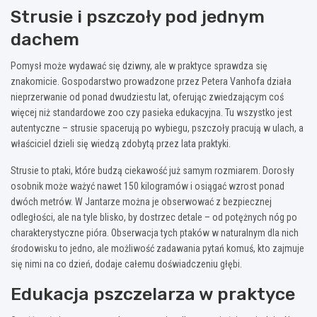
Strusie i pszczoły pod jednym
dachem
Pomysł może wydawać się dziwny, ale w praktyce sprawdza się
znakomicie. Gospodarstwo prowadzone przez Petera Vanhofa działa
nieprzerwanie od ponad dwudziestu lat, oferując zwiedzającym coś
więcej niż standardowe zoo czy pasieka edukacyjna. Tu wszystko jest
autentyczne – strusie spacerują po wybiegu, pszczoły pracują w ulach, a
właściciel dzieli się wiedzą zdobytą przez lata praktyki.
Strusie to ptaki, które budzą ciekawość już samym rozmiarem. Dorosły
osobnik może ważyć nawet 150 kilogramów i osiągać wzrost ponad
dwóch metrów. W Jantarze można je obserwować z bezpiecznej
odległości, ale na tyle blisko, by dostrzec detale – od potężnych nóg po
charakterystyczne pióra. Obserwacja tych ptaków w naturalnym dla nich
środowisku to jedno, ale możliwość zadawania pytań komuś, kto zajmuje
się nimi na co dzień, dodaje całemu doświadczeniu głębi.
Edukacja pszczelarza w praktyce