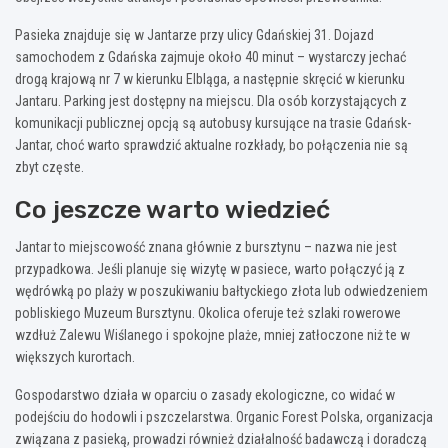
Pasieka znajduje się w Jantarze przy ulicy Gdańskiej 31. Dojazd
samochodem z Gdańska zajmuje około 40 minut – wystarczy jechać
drogą krajową nr 7 w kierunku Elbląga, a następnie skręcić w kierunku
Jantaru. Parking jest dostępny na miejscu. Dla osób korzystających z
komunikacji publicznej opcją są autobusy kursujące na trasie Gdańsk-
Jantar, choć warto sprawdzić aktualne rozkłady, bo połączenia nie są
zbyt częste.
Co jeszcze warto wiedzieć
Jantar to miejscowość znana głównie z bursztynu – nazwa nie jest
przypadkowa. Jeśli planuje się wizytę w pasiece, warto połączyć ją z
wędrówką po plaży w poszukiwaniu bałtyckiego złota lub odwiedzeniem
pobliskiego Muzeum Bursztynu. Okolica oferuje też szlaki rowerowe
wzdłuż Zalewu Wiślanego i spokojne plaże, mniej zatłoczone niż te w
większych kurortach.
Gospodarstwo działa w oparciu o zasady ekologiczne, co widać w
podejściu do hodowli i pszczelarstwa. Organic Forest Polska, organizacja
związana z pasieką, prowadzi również działalność badawczą i doradczą