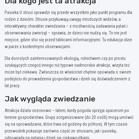
Dla kogo jest ta atrakcja
Pasieka U strusi sprawdzi się przede wszystkim jako punkt programu dla
rodzin z dziećmi. Strusie przykuwają uwagę młodszych widzów, a
interaktywny charakter zwiedzania – z możliwością zadawania pytań i
obserwowania zwierząt – sprawia, że dzieci nie nudzą się. To nie jest
miejsce, gdzie stoi się przed tablicami informacyjnymi. Tu edukacja idzie
w parze z konkretnymi obserwacjami.
Dla dorosłych zainteresowanych ekologią, rolnictwem czy po prostu
szukających czegoś innego niż typowe nadmorskie atrakcje, wizyta też
może być ciekawa. Zwłaszcza że właściciel chętnie opowiada o swoim
podejściu do prowadzenia gospodarstwa i dzieli się doświadczeniem z
lat pracy.
Jak wygląda zwiedzanie
Atrakcja działa sezonowo – latem, kiedy pogoda sprzyja spacerom po
terenie gospodarstwa. Grupy zorganizowane (do 20 osób) mogą umówić
się na oprowadzanie, które trwa od godziny do półtorej. W tym czasie
przewodnik pokazuje zarówno część ze strusiami, jak i pasiekę,
odpowiada na pytania i dzieli się ciekawostkami.