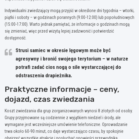
Indywidualni zwiedzający mogą przyjść w określone dni tygodnia – wtorki,
piątki i soboty – w godzinach porannych (9:00-12:00) lub popołudniowych
(15:00-17:00). Warto jednak pamiętać, że informacje o godzinach mogą
się zmieniać, więc przed wizytą lepiej zadzwonić i potwierdzić
dostępność.
Strusi samiec w okresie lęgowym może być
agresywny i bronić swojego terytorium – w naturze
potrafi zadać cios nogą o sile wystarczającej do
odstraszenia drapieżnika.
Praktyczne informacje – ceny,
dojazd, czas zwiedzania
Koszt zwiedzania dla grup zorganizowanych wynosi 8 złotych od osoby.
Grupy przyjmowane są codziennie z wyjątkiem niedziel i środy, ale
wymagane jest wcześniejsze umówienie telefoniczne. Oprowadzanie
trwa około 60-90 minut, co daje wystarczająco czasu, by spokojnie
obejrzeć wszystkie atrakcje i posłuchać opowieści przewodnika.