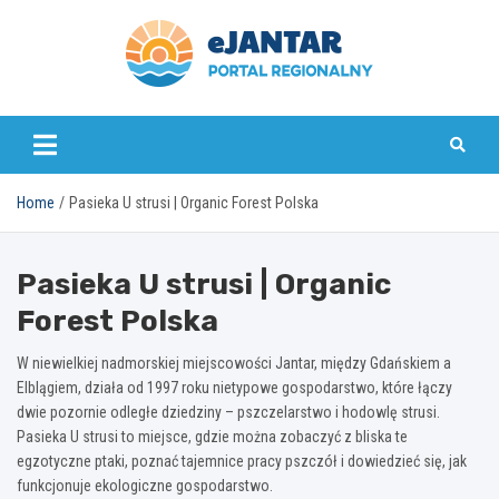
Skip
to
content
ejantar.pl
Home
Pasieka U strusi | Organic Forest Polska
Pasieka U strusi | Organic
Forest Polska
W niewielkiej nadmorskiej miejscowości Jantar, między Gdańskiem a
Elblągiem, działa od 1997 roku nietypowe gospodarstwo, które łączy
dwie pozornie odległe dziedziny – pszczelarstwo i hodowlę strusi.
Pasieka U strusi to miejsce, gdzie można zobaczyć z bliska te
egzotyczne ptaki, poznać tajemnice pracy pszczół i dowiedzieć się, jak
funkcjonuje ekologiczne gospodarstwo.