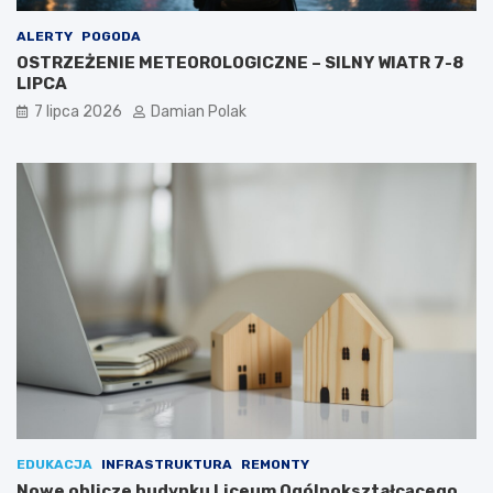
ALERTY
POGODA
OSTRZEŻENIE METEOROLOGICZNE – SILNY WIATR 7-8
LIPCA
7 lipca 2026
Damian Polak
EDUKACJA
INFRASTRUKTURA
REMONTY
Nowe oblicze budynku Liceum Ogólnokształcącego