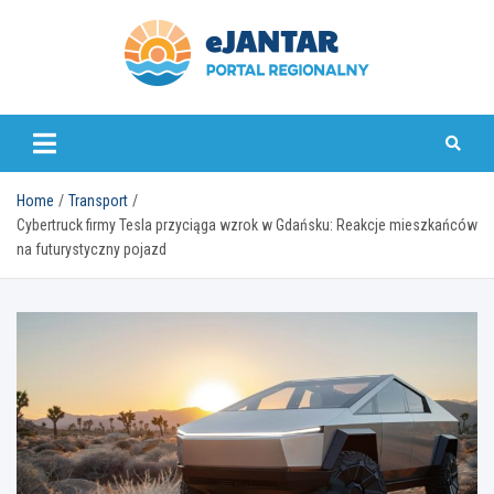
Skip
to
content
ejantar.pl
Home
Transport
Cybertruck firmy Tesla przyciąga wzrok w Gdańsku: Reakcje mieszkańców
na futurystyczny pojazd