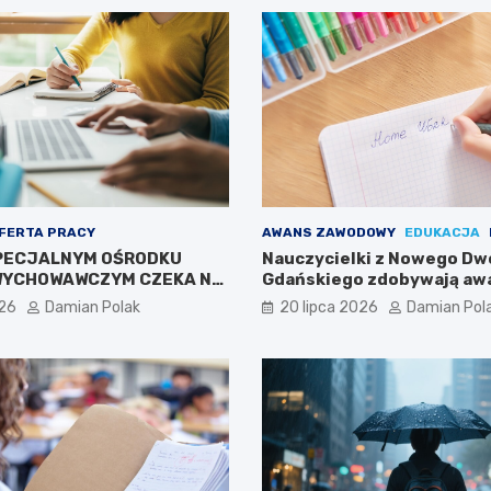
FERTA PRACY
AWANS ZAWODOWY
EDUKACJA
PECJALNYM OŚRODKU
Nauczycielki z Nowego Dw
WYCHOWAWCZYM CZEKA NA
Gdańskiego zdobywają aw
zawodowy
026
Damian Polak
20 lipca 2026
Damian Pol