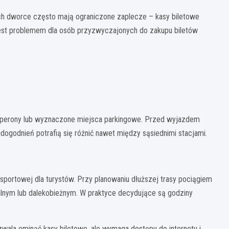
ach dworce często mają ograniczone zaplecze – kasy biletowe
e jest problemem dla osób przyzwyczajonych do zakupu biletów
ie perony lub wyznaczone miejsca parkingowe. Przed wyjazdem
dogodnień potrafią się różnić nawet między sąsiednimi stacjami.
ansportowej dla turystów. Przy planowaniu dłuższej trasy pociągiem
alnym lub dalekobieżnym. W praktyce decydujące są godziny
zwala ominąć kasy biletowe, ale wymaga dostępu do internetu i