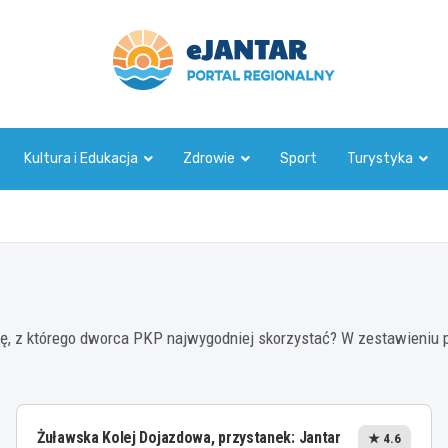
ejantar.pl
Kultura i Edukacja
Zdrowie
Sport
Turystyka
ię, z którego dworca PKP najwygodniej skorzystać? W zestawieniu po
.
Żuławska Kolej Dojazdowa, przystanek: Jantar
★ 4.6