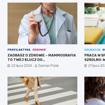
PROFILAKTYKA
ZDROWIE
EDUKACJA
O
ZADBASZ O ZDROWIE – MAMMOGRAFIA
PRACA W S
TO TWÓJ KLUCZ DO
SZKOLNO-
BEZPIECZEŃSTWA!
CIEBIE!
22 lipca 2026
Damian Polak
21 lipca 2