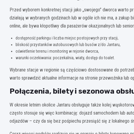
Przed wyborem konkretnej stacji jako „swojego” dworca warto pr
działają w wybranych godzinach lub w ogóle ich nie ma, a zakup 
online, ale bywa kłopotliwy dla pasażerów okazjonalnych lub senio
dostępność parkingu i liczba miejsc postojowych przy stacji,
bliskość przystanków autobusowych lub busów z/do Jantaru,
oświetlenie terenu i monitoring w rejonie dworca,
warunki oczekiwania: poczekalnia, wiaty, dostęp do toalet.
Wybrane stacje w regionie są częściowo dostosowane do potrz
warto sprawdzić aktualne informacje na stronie przewoźnika lub 
Połączenia, bilety i sezonowa obs
W okresie letnim okolice Jantaru obsługuje także kolej wąskotorow
często stosuje się więc kombinację: dojazd samochodem lub auto
odjazdów – czy da się bez pośpiechu przesiąść się z lokalnego śr
Coraz więcej podróży realizuje się w oparciu o bilety kupowane p