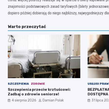
znajomości podstawowych zasad taryfowych (bilety jednorazowe, c
dopiero później dobierają do niego najbliższy, najwygodniejszy d
Warto przeczytać
SZCZEPIENIA
ZDROWIE
USŁUGI PRAW
Szczepienia przeciw krztuścowi:
BEZPŁATN
Zadbaj o zdrowie seniorze!
DOSTĘPNA 
4 sierpnia 2026
Damian Polak
31 lipca 2