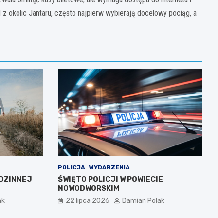
 z okolic Jantaru, często najpierw wybierają docelowy pociąg, a
POLICJA
WYDARZENIA
DZINNEJ
ŚWIĘTO POLICJI W POWIECIE
NOWODWORSKIM
ak
22 lipca 2026
Damian Polak