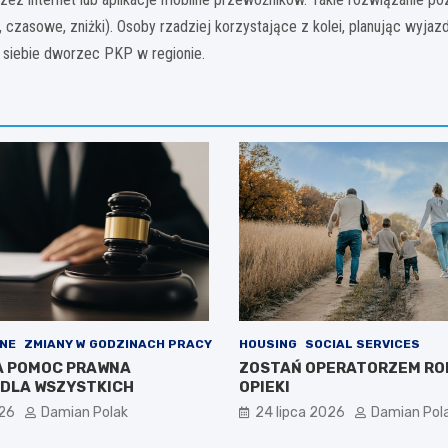
zasowe, zniżki). Osoby rzadziej korzystające z kolei, planując wyjazd
la siebie dworzec PKP w regionie.
NE
ZMIANY W GODZINACH PRACY
HOUSING
SOCIAL SERVICES
A POMOC PRAWNA
ZOSTAŃ OPERATORZEM RO
DLA WSZYSTKICH
OPIEKI
026
Damian Polak
24 lipca 2026
Damian Pol