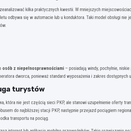
zeanalizować kilka praktycznych kwestii. W mniejszych miejscowości
biletu odbywa się w automacie lub u konduktora. Taki model obsługi ni
rów.
eb
osób z niepełnosprawnościami
– posiadają windy, pochylnie, nisk
operatora dworca, ponieważ standard wyposażenia i zakres dostępnych u
ługa turystów
a, która nie jest częścią sieci PKP, ale stanowi uzupełnienie oferty tr
busem do najbliższej stacji PKP, następnie przejazd pociągiem region
odka transportu na pociąg.
rzez internet lub aplikacje mobilne przewoźników. Takie rozwiązanie po