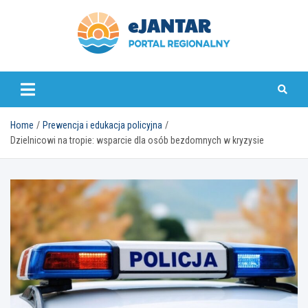
Skip
to
content
ejantar.pl
Home
Prewencja i edukacja policyjna
Dzielnicowi na tropie: wsparcie dla osób bezdomnych w kryzysie