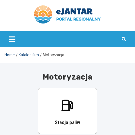
Skip
to
content
ejantar.pl
Home
Katalog firm
Motoryzacja
Motoryzacja
Stacja paliw