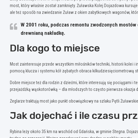
most, który właśnie został zamknięty. Żuławska Kolej Dojazdowa kursuje
ale też sposób na zwiedzanie Żuław z okien zabytkowych wagonów, które
W 2001 roku, podczas remontu zwodzonych mostów dro
drewnianą nakładkę.
Dla kogo to miejsce
Most zainteresuje przede wszystkim miłośników techniki, historii kolei i 
pomocą klucza i systemu kół zębatych obraca kilkudziesięciometrową sta
Dobre miejsce też dla rodzin z dziećmi, które interesują się pociągami 
przejażdżką wąskotorówką – dla młodszych to często pierwsza okazja d
Żeglarze traktują most jako punkt obowiązkowy na szlaku Pętli Żuławski
Jak dojechać i ile czasu p
Rybina leży około 35 km na wschód od Gdańska, w gminie Stegna. Dojazd