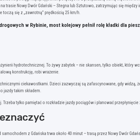
 na trasie Nowy Dwór Gdański – Stegna lub Sztutowo, zatrzymując się między i
 toczą się z „zawrotną” prędkością 25 km/h.
gowych w Rybinie, most kolejowy pełnił rolę kładki dla pies
inżynierii hydrotechnicznej. To żywy zabytek – nie skansen, tylko obiekt, który
lową konstrukcję, robi wrażenie.
i technicznymi ciekawostkami. Dzieci zazwyczaj są zafascynowane, gdy widzą, ż
o jazdy takim składem.
ej. Trzeba tylko pamiętać o rozkładzie jazdy pociągów i planować przepłynię
rzeznaczyć
 samochodem z Gdańska trwa około 40 minut – trasą przez Nowy Dwór Gdański.