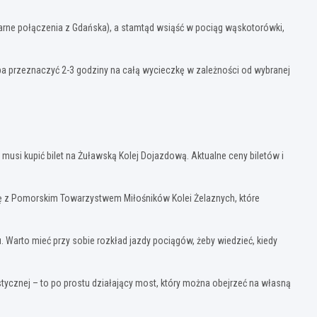
arne połączenia z Gdańska), a stamtąd wsiąść w pociąg wąskotorówki,
eba przeznaczyć 2-3 godziny na całą wycieczkę w zależności od wybranej
 musi kupić bilet na Żuławską Kolej Dojazdową. Aktualne ceny biletów i
ę z Pomorskim Towarzystwem Miłośników Kolei Żelaznych, które
. Warto mieć przy sobie rozkład jazdy pociągów, żeby wiedzieć, kiedy
ycznej – to po prostu działający most, który można obejrzeć na własną