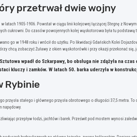
óry przetrwał dwie wojny
w latach 1905-1906. Powstał w ciągu linii kolejowej łączącej Stegnę z Nowy
alnych cukrowni. Do czasów powojennych kolej wąskotorowa była tu podstawą
ano go w 1948 roku i wrócił do użytku. Po likwidacji Gdańskich Kolei Dojazd
órzy chcą zobaczyć Żuławy z okien wąskotorówki i przy okazji przekonać się, j
Sztutowa wpadł do Szkarpawy, bo obsługa nie zdążyła na czas
ci kluczy i zamków. W latach 50. barka uderzyła w konstrukc
w Rybinie
ego przęsła stałego i głównego przęsła obrotowego o długości 37,5 metra. To
zm napędowy.
żliwiając przepływ łodzi, jachtów i barek. Prześwit pod mostem wynosi zaledw