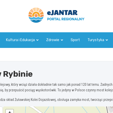
ejantar.pl
Kultura i Edukacja
Zdrowie
Sport
Turystyka
 Rybinie
lejowy, który wciąż działa dokładnie tak samo jak ponad 120 lat temu. Żadnych 
ię, by przepuścić pociąg wąskotorówki. To jedyny w Polsce czynny most kolej
eżdża skład Żuławskiej Kolei Dojazdowej, obsługa zamyka most, tworząc przep