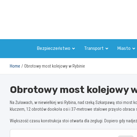
Skip
to
content
Bezpieczeństwo
Transport
Miasto
Home
Obrotowy most kolejowy w Rybinie
Obrotowy most kolejowy w
Na Żuławach, w niewielkiej wsi Rybina, nad rzeką Szkarpawą stoi most ko
kluczem, 12 obrotów dookoła osi i 37-metrowe stalowe przęsło obraca s
Większość czasu konstrukcja stoi otwarta dla żeglugi. Dopiero gdy nadj