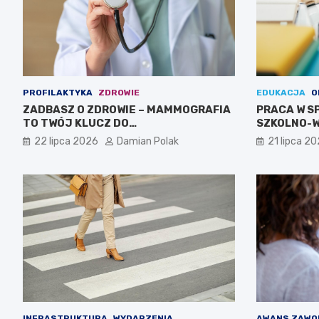
PROFILAKTYKA
ZDROWIE
EDUKACJA
O
ZADBASZ O ZDROWIE – MAMMOGRAFIA
PRACA W S
TO TWÓJ KLUCZ DO
SZKOLNO-
BEZPIECZEŃSTWA!
CIEBIE!
22 lipca 2026
Damian Polak
21 lipca 2
INFRASTRUKTURA
WYDARZENIA
AWANS ZAWO