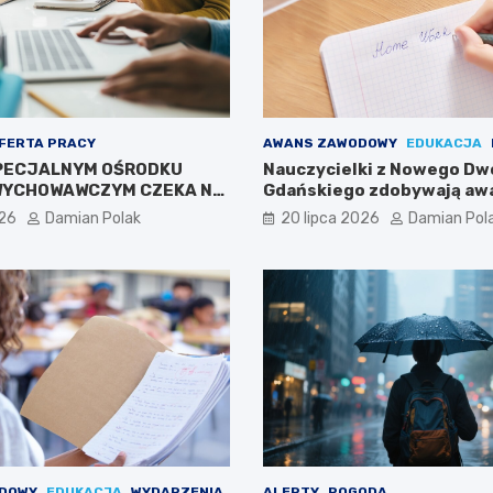
FERTA PRACY
AWANS ZAWODOWY
EDUKACJA
PECJALNYM OŚRODKU
Nauczycielki z Nowego Dw
WYCHOWAWCZYM CZEKA NA
Gdańskiego zdobywają aw
zawodowy
026
Damian Polak
20 lipca 2026
Damian Pol
DOWY
EDUKACJA
WYDARZENIA
ALERTY
POGODA