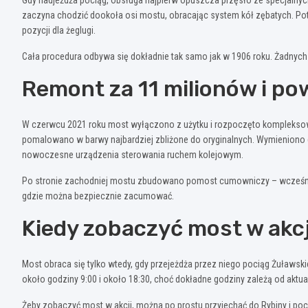
Gdy nadjeżdża pociąg, obsługa najpierw opuszcza przęsło ze specjalnyc
zaczyna chodzić dookoła osi mostu, obracając system kół zębatych. Potr
pozycji dla żeglugi.
Cała procedura odbywa się dokładnie tak samo jak w 1906 roku. Żadnych
Remont za 11 milionów i po
W czerwcu 2021 roku most wyłączono z użytku i rozpoczęto kompleksowy
pomalowano w barwy najbardziej zbliżone do oryginalnych. Wymienion
nowoczesne urządzenia sterowania ruchem kolejowym.
Po stronie zachodniej mostu zbudowano pomost cumowniczy – wcześniej j
gdzie można bezpiecznie zacumować.
Kiedy zobaczyć most w akcj
Most obraca się tylko wtedy, gdy przejeżdża przez niego pociąg Żuławs
około godziny 9:00 i około 18:30, choć dokładne godziny zależą od aktua
Żeby zobaczyć most w akcji, można po prostu przyjechać do Rybiny i poc