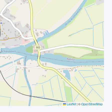
Leaflet
|
©
OpenStreetMap