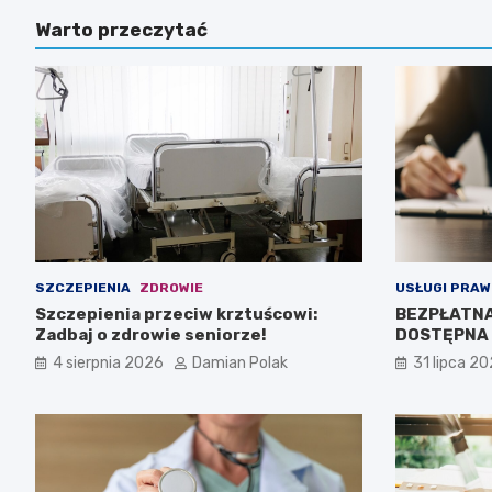
Warto przeczytać
SZCZEPIENIA
ZDROWIE
USŁUGI PRAW
Szczepienia przeciw krztuścowi:
BEZPŁATN
Zadbaj o zdrowie seniorze!
DOSTĘPNA 
4 sierpnia 2026
Damian Polak
31 lipca 2