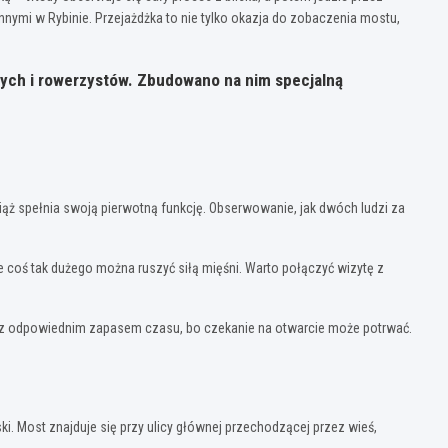
nnymi w Rybinie. Przejażdżka to nie tylko okazja do zobaczenia mostu,
zych i rowerzystów. Zbudowano na nim specjalną
 wciąż spełnia swoją pierwotną funkcję. Obserwowanie, jak dwóch ludzi za
e coś tak dużego można ruszyć siłą mięśni. Warto połączyć wizytę z
cie z odpowiednim zapasem czasu, bo czekanie na otwarcie może potrwać.
 Most znajduje się przy ulicy głównej przechodzącej przez wieś,