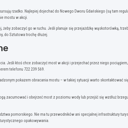
kursują rzadko. Najlepiej dojechać do Nowego Dworu Gdańskiego (są tam regul
ie mostu w akcji.
j, żeby zobaczyć go w ruchu. Jeśli planuje się przejażdżkę wąskotorówką, trz
y, do Sztutowa trochę dłużej.
ne
ia. Jeśli ktoś chce zobaczyć most w akcji i przejechać przez niego pociągiem,
merem telefonu 722 239 569.
wadzonym pokazem obracania mostu – w takiej sytuacji warto skontaktować si
 mogą zacumować i obejrzeć most z poziomu wody lub przejść się wzdłuż brzegu
wa pomorskiego. Nie ma tu przewodników ani specjalnej infrastruktury turyst
z turystycznego opakowywania.