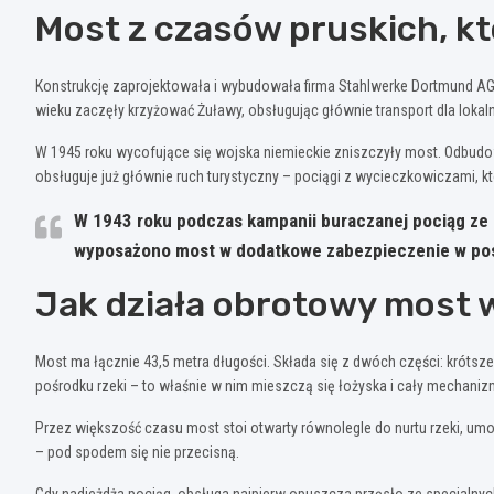
Most z czasów pruskich, kt
Konstrukcję zaprojektowała i wybudowała firma Stahlwerke Dortmund AG 
wieku zaczęły krzyżować Żuławy, obsługując głównie transport dla lok
W 1945 roku wycofujące się wojska niemieckie zniszczyły most. Odbudow
obsługuje już głównie ruch turystyczny – pociągi z wycieczkowiczami, kt
W 1943 roku podczas kampanii buraczanej pociąg ze 
wyposażono most w dodatkowe zabezpieczenie w posta
Jak działa obrotowy most 
Most ma łącznie 43,5 metra długości. Składa się z dwóch części: krótsz
pośrodku rzeki – to właśnie w nim mieszczą się łożyska i cały mechani
Przez większość czasu most stoi otwarty równolegle do nurtu rzeki, umo
– pod spodem się nie przecisną.