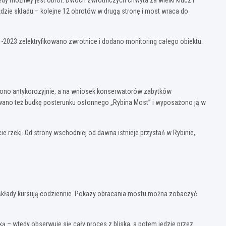
y możliwy jest obrót. Dwóch zwrotniczych chwyta za wielki klucz i
ździe składu – kolejne 12 obrotów w drugą stronę i most wraca do
2023 zelektryfikowano zwrotnice i dodano monitoring całego obiektu.
zono antykorozyjnie, a na wniosek konserwatorów zabytków
ano też budkę posterunku osłonnego „Rybina Most” i wyposażono ją w
rzeki. Od strony wschodniej od dawna istnieje przystań w Rybinie,
– składy kursują codziennie. Pokazy obracania mostu można zobaczyć
ą – wtedy obserwuje się cały proces z bliska, a potem jedzie przez