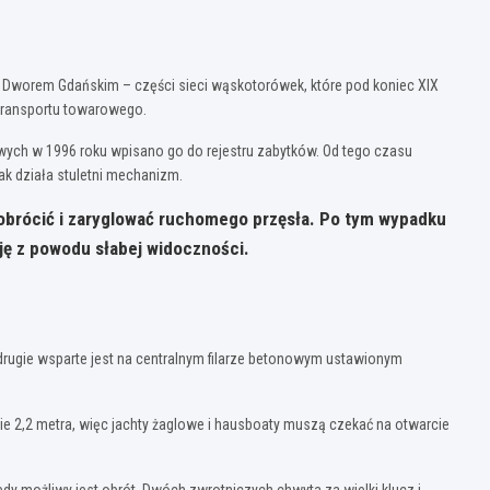
m Dworem Gdańskim – części sieci wąskotorówek, które pod koniec XIX
 transportu towarowego.
owych w 1996 roku wpisano go do rejestru zabytków. Od tego czasu
ak działa stuletni mechanizm.
 obrócić i zaryglować ruchomego przęsła. Po tym wypadku
ję z powodu słabej widoczności.
 drugie wsparte jest na centralnym filarze betonowym ustawionym
ie 2,2 metra, więc jachty żaglowe i hausboaty muszą czekać na otwarcie