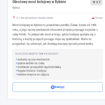
Obrotowy most kolejowy w Rybinie
★ 4.7
Rybina
11.1 km od centrum miasta Jantar
15 min
Most kolejowy w Rybinie to prawdziwa perełka Żuław. Działa od 1906
roku, a jego ręczny mechanizm obracania przęsła przyciąga turystów z
całej Polski. To jedyny taki most w kraju, gdzie tradycja spotyka się z
historią, a każdy przejazd pociągu staje się spektaklem. Warto tu
przyjechać, by zobaczyć, jak działają maszyny sprzed ponad wieku.
DLACZEGO WARTO TAM POJECHAĆ?
unikalny ręczny mechanizm
piękne widoki na rzekę
możliwość przejażdżki wąskotorówką
bogata historia i tradycja
idealne miejsce na zdjęcia
Nawiguj