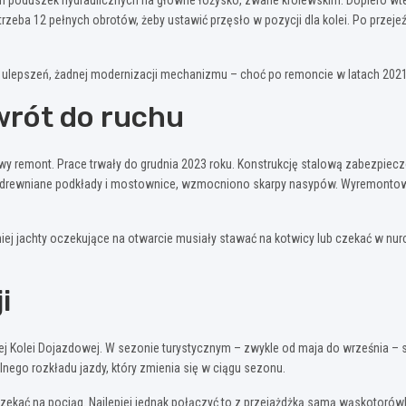
h poduszek hydraulicznych na główne łożysko, zwane królewskim. Dopiero wted
zeba 12 pełnych obrotów, żeby ustawić przęsło w pozycji dla kolei. Po przeje
 ulepszeń, żadnej modernizacji mechanizmu – choć po remoncie w latach 2021-
wrót do ruchu
 remont. Prace trwały do grudnia 2023 roku. Konstrukcję stalową zabezpiec
o drewniane podkłady i mostownice, wzmocniono skarpy nasypów. Wyremontow
achty oczekujące na otwarcie musiały stawać na kotwicy lub czekać w nurcie 
i
kiej Kolei Dojazdowej. W sezonie turystycznym – zwykle od maja do września 
lnego rozkładu jazdy, który zmienia się w ciągu sezonu.
zekać na pociąg. Najlepiej jednak połączyć to z przejażdżką samą wąskotorówk