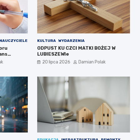
NAUCZYCIELE
KULTURA
WYDARZENIA
oru
ODPUST KU CZCI MATKI BOŻEJ W
ans
LUBIESZEWIe
ak
20 lipca 2026
Damian Polak
EDUKACJA
INFRASTRUKTURA
REMONTY