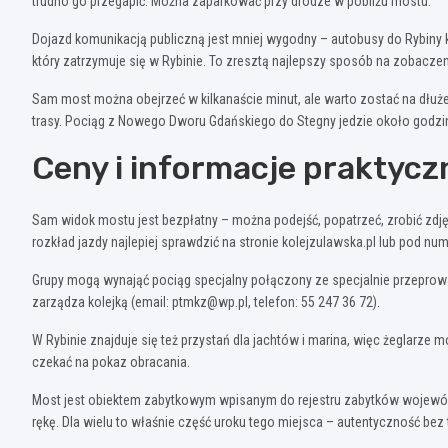
trudno go przegapić. Można zaparkować przy drodze w pobliżu mostu.
Dojazd komunikacją publiczną jest mniej wygodny – autobusy do Rybiny 
który zatrzymuje się w Rybinie. To zresztą najlepszy sposób na zobaczen
Sam most można obejrzeć w kilkanaście minut, ale warto zostać na dłuże
trasy. Pociąg z Nowego Dworu Gdańskiego do Stegny jedzie około godzin
Ceny i informacje praktycz
Sam widok mostu jest bezpłatny – można podejść, popatrzeć, zrobić zdjęc
rozkład jazdy najlepiej sprawdzić na stronie kolejzulawska.pl lub pod nu
Grupy mogą wynająć pociąg specjalny połączony ze specjalnie przepro
zarządza kolejką (email:
ptmkz@wp.pl
, telefon: 55 247 36 72).
W Rybinie znajduje się też przystań dla jachtów i marina, więc żeglarze
czekać na pokaz obracania.
Most jest obiektem zabytkowym wpisanym do rejestru zabytków województ
rękę. Dla wielu to właśnie część uroku tego miejsca – autentyczność be