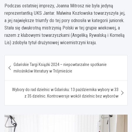
Podczas ostatniej imprezy, Joanna Mitrosz nie była jedyną
reprezentantką UKS Jantar. Malwina Kozłowska towarzyszyła jej,
a jej największe triumfy do tej pory odnosiła w kategorii juniorek.
Stała się dwukrotną mistrzynią Polski w tej grupie wiekowej, a
razem z klubowymi towarzyszkami (Angeliką Rywalską i Kornelią
Lis) zdobyła tytuł drużynowej wicemistrzyni kraju.
Nawigacja
Gdańskie Targi Książki 2024 – niepowtarzalne spotkanie
wpisu
miłośników literatury w Trójmieście
Wybory do rad dzielnic w Gdańsku: 13 października wybory w 33
z 35 dzielnic. Kontrowersje wokół dzielnic bez wyborów