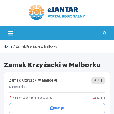
Skip
to
content
ejantar.pl
Home
Zamek Krzyżacki w Malborku
Zamek Krzyżacki w Malborku
Zamek Krzyżacki w Malborku
★ 4.8
Starościńska 1
44.4 km od centrum miasta Jantar
52 min
Nawiguj