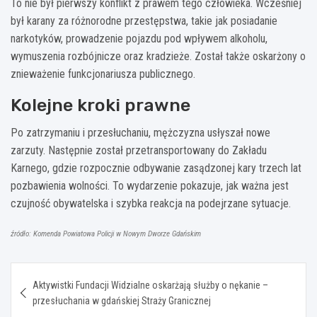
To nie był pierwszy konflikt z prawem tego człowieka. Wcześniej
był karany za różnorodne przestępstwa, takie jak posiadanie
narkotyków, prowadzenie pojazdu pod wpływem alkoholu,
wymuszenia rozbójnicze oraz kradzieże. Został także oskarżony o
znieważenie funkcjonariusza publicznego.
Kolejne kroki prawne
Po zatrzymaniu i przesłuchaniu, mężczyzna usłyszał nowe
zarzuty. Następnie został przetransportowany do Zakładu
Karnego, gdzie rozpocznie odbywanie zasądzonej kary trzech lat
pozbawienia wolności. To wydarzenie pokazuje, jak ważna jest
czujność obywatelska i szybka reakcja na podejrzane sytuacje.
źródło: Komenda Powiatowa Policji w Nowym Dworze Gdańskim
Nawigacja
Aktywistki Fundacji Widzialne oskarżają służby o nękanie –
wpisu
przesłuchania w gdańskiej Straży Granicznej