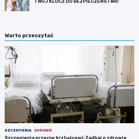
TWÓJ KLUCZ DO BEZPIECZEŃSTWA!
Warto przeczytać
SZCZEPIENIA
ZDROWIE
Szczepienia przeciw krztuścowi: Zadbaj o zdrowie