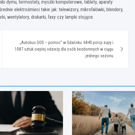
iki dymu, termostaty, myszki komputerowe, tablety, aparaty
rednie elektrośmieci takie jak: telewizory, mikrofalówki, blendery,
rki, wentylatory, drukarki, faxy czy lampki stojące.
„Autobus SOS – pomoc” w Gdańsku: 6840 porcji zupy i
1087 sztuk ciepłej odzieży dla osób bezdomnych w ciągu
jednego sezonu