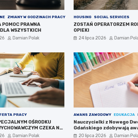
NE
ZMIANY W GODZINACH PRACY
HOUSING
SOCIAL SERVICES
A POMOC PRAWNA
ZOSTAŃ OPERATORZEM RO
DLA WSZYSTKICH
OPIEKI
026
Damian Polak
24 lipca 2026
Damian Pol
FERTA PRACY
AWANS ZAWODOWY
EDUKACJA
PECJALNYM OŚRODKU
Nauczycielki z Nowego Dw
WYCHOWAWCZYM CZEKA NA
Gdańskiego zdobywają aw
zawodowy
026
Damian Polak
20 lipca 2026
Damian Pol