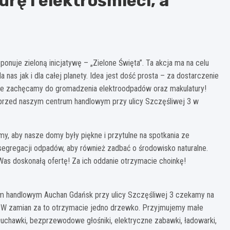
rę i elektrośmieci, a
uje zieloną inicjatywę – „Zielone Święta”. Ta akcja ma na celu
nas jak i dla całej planety. Idea jest dość prosta – za dostarczenie
e zachęcamy do gromadzenia elektroodpadów oraz makulatury!
 przed naszym centrum handlowym przy ulicy Szczęśliwej 3 w
y, aby nasze domy były piękne i przytulne na spotkania ze
egregacji odpadów, aby również zadbać o środowisko naturalne.
Was doskonałą ofertę! Za ich oddanie otrzymacie choinkę!
um handlowym Auchan Gdańsk przy ulicy Szczęśliwej 3 czekamy na
e. W zamian za to otrzymacie jedno drzewko. Przyjmujemy małe
słuchawki, bezprzewodowe głośniki, elektryczne zabawki, ładowarki,