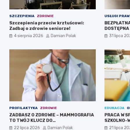
SZCZEPIENIA
ZDROWIE
USŁUGI PRAW
Szczepienia przeciw krztuścowi:
BEZPŁATN
Zadbaj o zdrowie seniorze!
DOSTĘPNA 
4 sierpnia 2026
Damian Polak
31 lipca 2
PROFILAKTYKA
ZDROWIE
EDUKACJA
O
ZADBASZ O ZDROWIE – MAMMOGRAFIA
PRACA W S
TO TWÓJ KLUCZ DO
SZKOLNO-
BEZPIECZEŃSTWA!
CIEBIE!
22 lipca 2026
Damian Polak
21 lipca 2