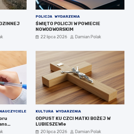
POLICJA
WYDARZENIA
DZINNEJ
ŚWIĘTO POLICJI W POWIECIE
NOWODWORSKIM
ak
22 lipca 2026
Damian Polak
NAUCZYCIELE
KULTURA
WYDARZENIA
oru
ODPUST KU CZCI MATKI BOŻEJ W
ans
LUBIESZEWIe
ak
20 lipca 2026
Damian Polak