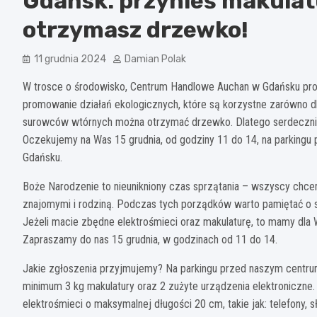
Gdańsk: przynieś makulatu
otrzymasz drzewko!
11 grudnia 2024
Damian Polak
W trosce o środowisko, Centrum Handlowe Auchan w Gdańsku propon
promowanie działań ekologicznych, które są korzystne zarówno dla 
surowców wtórnych można otrzymać drzewko. Dlatego serdeczni
Oczekujemy na Was 15 grudnia, od godziny 11 do 14, na parkingu
Gdańsku.
Boże Narodzenie to nieunikniony czas sprzątania – wszyscy chcem
znajomymi i rodziną. Podczas tych porządków warto pamiętać o s
Jeżeli macie zbędne elektrośmieci oraz makulaturę, to mamy dla 
Zapraszamy do nas 15 grudnia, w godzinach od 11 do 14.
Jakie zgłoszenia przyjmujemy? Na parkingu przed naszym centr
minimum 3 kg makulatury oraz 2 zużyte urządzenia elektroniczn
elektrośmieci o maksymalnej długości 20 cm, takie jak: telefony, 