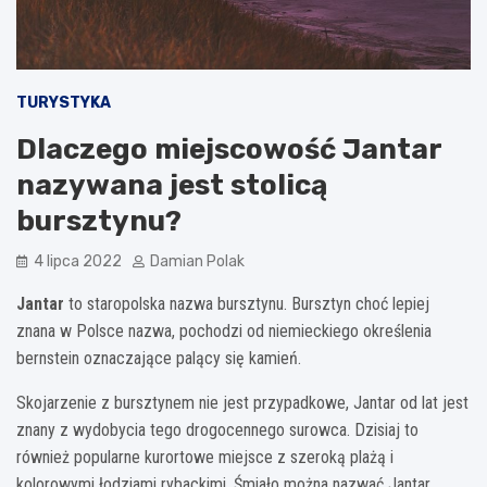
TURYSTYKA
Dlaczego miejscowość Jantar
nazywana jest stolicą
bursztynu?
4 lipca 2022
Damian Polak
Jantar
to staropolska nazwa bursztynu. Bursztyn choć lepiej
znana w Polsce nazwa, pochodzi od niemieckiego określenia
bernstein oznaczające palący się kamień.
Skojarzenie z bursztynem nie jest przypadkowe, Jantar od lat jest
znany z wydobycia tego drogocennego surowca. Dzisiaj to
również popularne kurortowe miejsce z szeroką plażą i
kolorowymi łodziami rybackimi. Śmiało można nazwać Jantar